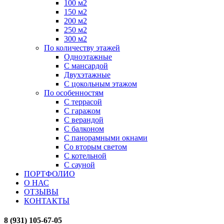
100 м2
150 м2
200 м2
250 м2
300 м2
По количеству этажей
Одноэтажные
С мансардой
Двухэтажные
С цокольным этажом
По особенностям
С террасой
С гаражом
С верандой
С балконом
С панорамными окнами
Со вторым светом
С котельной
С сауной
ПОРТФОЛИО
О НАС
ОТЗЫВЫ
КОНТАКТЫ
8 (931) 105-67-05