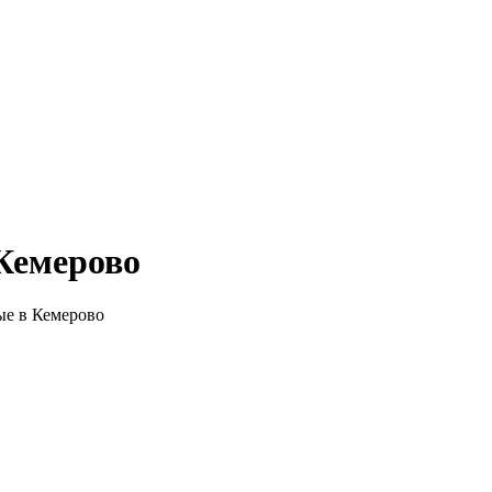
Кемерово
е в Кемерово