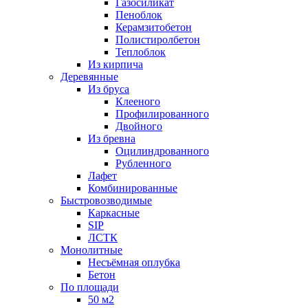
Газосиликат
Пеноблок
Керамзитобетон
Полистиролбетон
Теплоблок
Из кирпича
Деревянные
Из бруса
Клееного
Профилированного
Двойного
Из бревна
Оцилиндрованного
Рубленного
Лафет
Комбинированные
Быстровозводимые
Каркасные
SIP
ЛСТК
Монолитные
Несъёмная оплубка
Бетон
По площади
50 м2