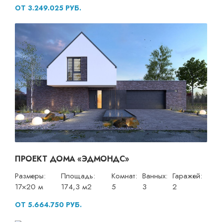
ОТ 3.249.025 РУБ.
ПРОЕКТ ДОМА «ЭДМОНДС»
Размеры:
Площадь:
Комнат:
Ванных:
Гаражей:
17×20 м
174,3 м2
5
3
2
ОТ 5.664.750 РУБ.