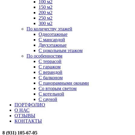
100 м2
150 м2
200 м2
250 м2
300 м2
По количеству этажей
Одноэтажные
С мансардой
Двухэтажные
С цокольным этажом
По особенностям
С террасой
С гаражом
С верандой
С балконом
С панорамными окнами
Со вторым светом
С котельной
С сауной
ПОРТФОЛИО
О НАС
ОТЗЫВЫ
КОНТАКТЫ
8 (931) 105-67-05