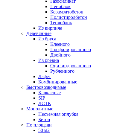
Газосиликат
Пеноблок
Керамзитобетон
Полистиролбетон
Теплоблок
Из кирпича
Деревянные
Из бруса
Клееного
Профилированного
Двойного
Из бревна
Оцилиндрованного
Рубленного
Лафет
Комбинированные
Быстровозводимые
Каркасные
SIP
ЛСТК
Монолитные
Несъёмная оплубка
Бетон
По площади
50 м2