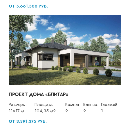
ОТ 5.661.500 РУБ.
ПРОЕКТ ДОМА «БЛИТАР»
Размеры:
Площадь:
Комнат:
Ванных:
Гаражей:
11×17 м
104,35 м2
2
2
1
ОТ 3.391.375 РУБ.