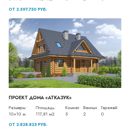
ОТ 3.597.750 РУБ.
ПРОЕКТ ДОМА «АТКАЗУК»
Размеры:
Площадь:
Комнат:
Ванных:
Гаражей:
10×10 м
117,81 м2
5
2
0
ОТ 3.828.825 РУБ.